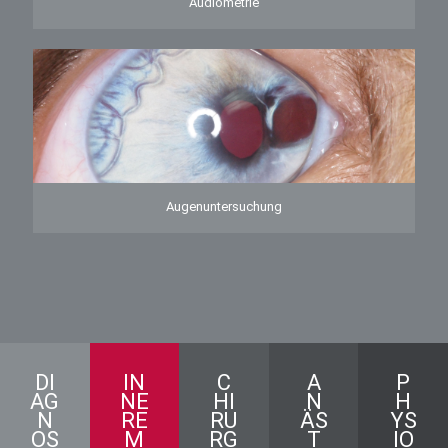
Audiometrie
Augenuntersuchung
DI
IN
C
A
P
AG
NE
HI
N
H
N
RE
RU
ÄS
YS
OS
M
RG
T
IO