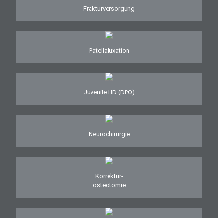
Frakturversorgung
Patellaluxation
Juvenile HD (DPO)
Neurochirurgie
Korrektur-
osteotomie