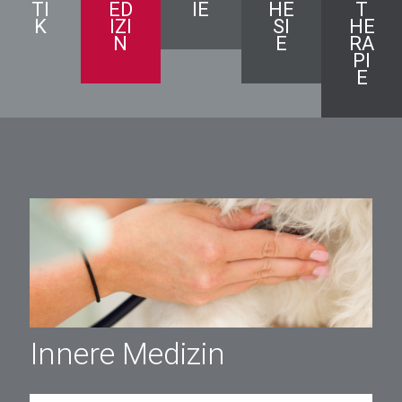
TI
ED
IE
HE
T
K
IZI
SI
HE
N
E
RA
PI
E
Innere Medizin