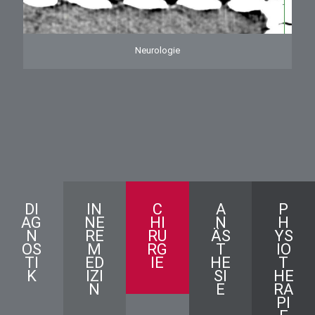
Neurologie
DI
IN
C
A
P
AG
NE
HI
N
H
N
RE
RU
ÄS
YS
OS
M
RG
T
IO
TI
ED
IE
HE
T
K
IZI
SI
HE
N
E
RA
PI