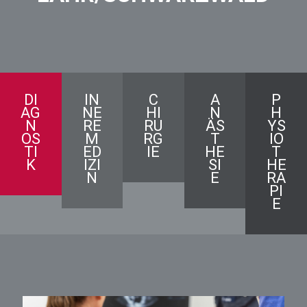
DI
IN
C
A
P
AG
NE
HI
N
H
N
RE
RU
ÄS
YS
OS
M
RG
T
IO
TI
ED
IE
HE
T
K
IZI
SI
HE
N
E
RA
PI
E