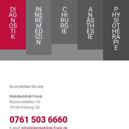
DI
IN
C
A
P
AG
NE
HI
N
HY
N
RE
RU
ÄS
SI
OS
M
RG
TH
OT
TI
ED
IE
ES
HE
K
IZI
IE
RA
N
PI
E
So erreichen Sie uns
Kleintierklinik Frank
Mooswaldallee 10i
79108 Freiburg i.Br.
0761 503 6660
E-Mail:
info@kleintierklinik-frank.de