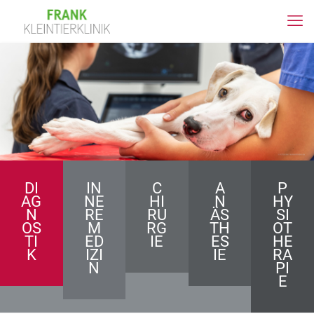
DI
IN
C
A
P
AG
NE
HI
N
HY
N
RE
RU
ÄS
SI
OS
M
RG
TH
OT
TI
ED
IE
ES
HE
K
IZI
IE
RA
N
PI
E