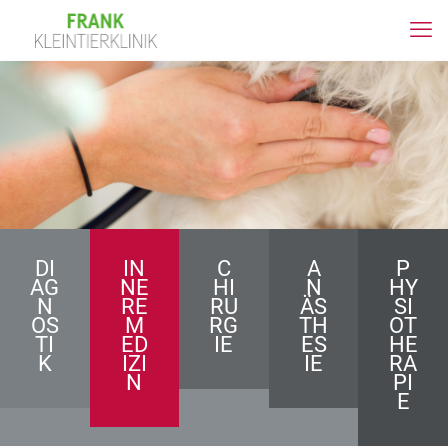
DI
IN
C
A
P
AG
NE
HI
N
HY
N
RE
RU
ÄS
SI
OS
M
RG
TH
OT
TI
ED
IE
ES
HE
K
IZI
IE
RA
N
PI
E