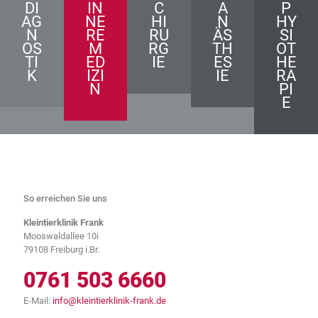
DI
IN
C
A
P
AG
NE
HI
N
HY
N
RE
RU
ÄS
SI
OS
M
RG
TH
OT
TI
ED
IE
ES
HE
K
IZI
IE
RA
N
PI
E
So erreichen Sie uns
Kleintierklinik Frank
Mooswaldallee 10i
79108 Freiburg i.Br.
0761 503 6660
E-Mail:
info@kleintierklinik-frank.de